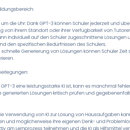
ildungsbereich:
m die Uhr: Dank GPT-3 können Schüler jederzeit und übera
 von ihrem Standort oder ihrer Verfügbarkeit von Tutoren
kann individuell auf den Schüler zugeschnittene Lösungen 
d den spezifischen Bedürfnissen des Schülers.
die schnelle Generierung von Lösungen können Schüler Zeit
rieren.
berlegungen:
 GPT-3 eine leistungsstarke KI ist, kann es manchmal feh
 die generierten Lösungen kritisch prüfen und gegebenenfalls
ie Verwendung von KI zur Lösung von Hausaufgaben kann 
 und möglicherweise ihre eigenen Denk- und Problemlösu
tiv am Lernprozess teilnehmen und die KI als Hilfsmittel ve