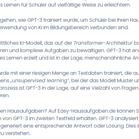
Lernen für Schüler auf vielfältige Weise zu erleichtern.
gehen, wie GPT-3 trainiert wurde, um Schüler bei ihren H
erwendung von KI im Bildungsbereich verbunden sind.
ittliches KI-Modell, das auf der
Transformer-Architektur
ba
ren und komplexe Aufgaben zu bewältigen. GPT-3 hat enor
s Lernen erzielt und ist in der Lage, menschenähnliche A
rde mit einer riesigen Menge an Textdaten trainiert, die 
amens
„unsupervised learning“
, bei der das Modell Muster 
sprozess ist GPT-3 in der Lage, auf eine Vielzahl von Frag
ren.
 ihren Hausaufgaben? Auf Easy-Hausaufgaben.de können Sc
 von GPT-3 im zweiten Textfeld erhalten. GPT-3 analysier
generiert eine entsprechende Antwort oder Lösung. Dies er
zu verstehen.